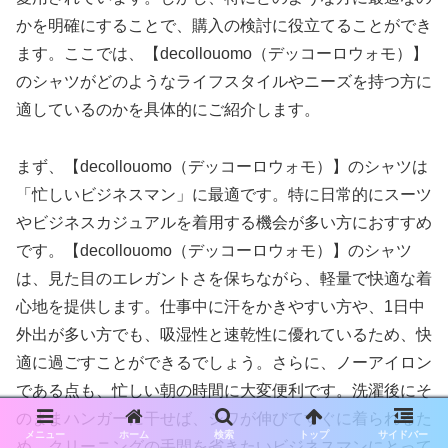
かを明確にすることで、購入の検討に役立てることができ
ます。ここでは、【decollouomo（デッコーロウォモ）】
のシャツがどのようなライフスタイルやニーズを持つ方に
適しているのかを具体的にご紹介します。
まず、【decollouomo（デッコーロウォモ）】のシャツは
「忙しいビジネスマン」に最適です。特に日常的にスーツ
やビジネスカジュアルを着用する機会が多い方におすすめ
です。【decollouomo（デッコーロウォモ）】のシャツ
は、見た目のエレガントさを保ちながら、軽量で快適な着
心地を提供します。仕事中に汗をかきやすい方や、1日中
外出が多い方でも、吸湿性と速乾性に優れているため、快
適に過ごすことができるでしょう。さらに、ノーアイロン
である点も、忙しい朝の時間に大変便利です。洗濯後にそ
のままハンガーに干せば、シワが伸びてすぐに着られるた
メニュー
ホーム
検索
トップ
サイドバー
め、クリーニングの手間を省きたいビジネスマンにとって